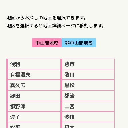
地図からお探しの地区を選択できます。
地区を選択すると地区詳細ページに移動します。
中山間地域
非中山間地域
浅利
跡市
有福温泉
敬川
嘉久志
黒松
郷田
都治
都野津
二宮
波子
波積
松平
和木