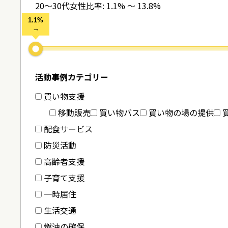
20～30代女性比率:
1.1% ～ 13.8%
活動事例カテゴリー
買い物支援
移動販売
買い物バス
買い物の場の提供
配食サービス
防災活動
高齢者支援
子育て支援
一時居住
生活交通
燃油の確保